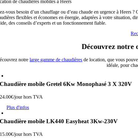
cation de chaudières mobiles à Heers
ez-vous besoin d’un chauffage ou d’eau chaude en urgence à Heers ? G
audières flexibles et économes en énergie, adaptées à votre situation, d
ide, des conseils d’experts et un fonctionnement fiable.
Rec
Découvrez notre o
écouvrez notre
large gamme de chaudières
de location, que vous pouve
idéale, pour cha
Chaudière mobile Gretel 6Kw Monophasé 3 X 320V
24.00
€
/jour
hors TVA
Plus d'infos
Chaudière mobile LK440 Easyheat 3Kw-230V
15.00
€
/jour
hors TVA