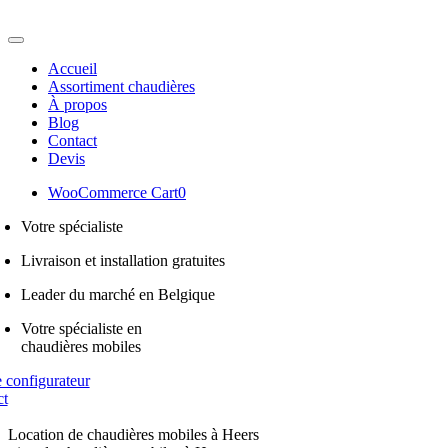
Passer
au
Toggle
contenu
Navigation
Accueil
Assortiment chaudières
À propos
Blog
Contact
Devis
WooCommerce Cart
0
Votre spécialiste
Livraison et installation gratuites
Leader du marché en Belgique
Votre spécialiste en
chaudières mobiles
e configurateur
ct
Location de chaudières mobiles à Heers