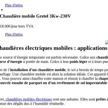
Plus d'infos
Chaudière mobile Gretel 3Kw-230V
18.00
€
/jour
hors TVA
Plus d'infos
haudières électriques mobiles : applications
e source d’énergie temporaire est parfois nécessaire. Grâce aux
chaudi
urce d’énergie
à portée de main. Grâce à leur
poids léger
et à leurs pn
s de l’
installation d’un chaudière mobile
, le sol a besoin de temps p
auffage. Une chaudière mobile est alors la solution idéale. Cet appareil
l. Vous pouvez ainsi chauffer votre maison et réussir à chauffer la
chap
couvrir ensuite de parquet ou d’un revêtement de sol imperméable à
ors,
chaudières mobiles électriques
sont une aubaine. Elles sont
prêtes 
isse des dégâts dus à l’humidité résiduelle.