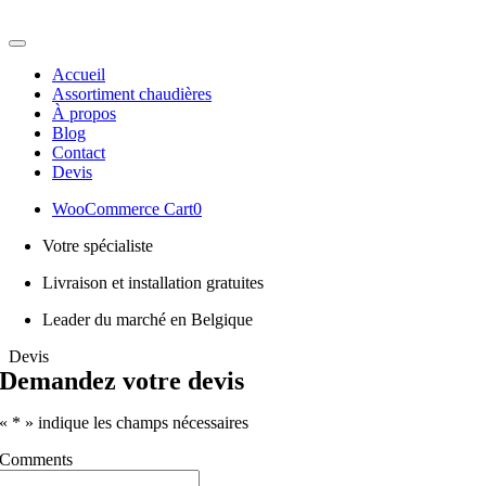
Passer
au
Toggle
contenu
Navigation
Accueil
Assortiment chaudières
À propos
Blog
Contact
Devis
WooCommerce Cart
0
Votre spécialiste
Livraison et installation gratuites
Leader du marché en Belgique
Devis
Demandez votre devis
«
*
» indique les champs nécessaires
Comments